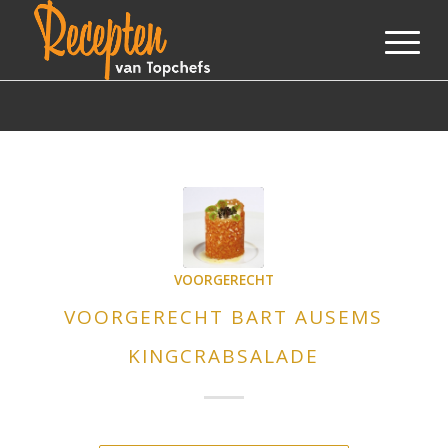
VOORGERECHT
VOORGERECHT BART AUSEMS
KINGCRABSALADE