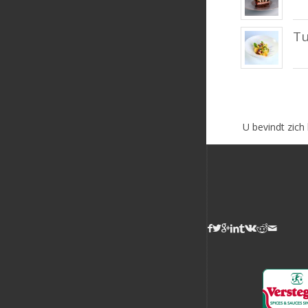
Tu
U bevindt zich 