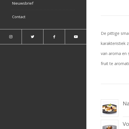
Nieuwsbrief
Contact
De pittige sma
karakteristiek
van aroma en s
fruit te aromat
Na
Vo