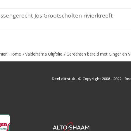
ssengerecht Jos Grootscholten rivierkreeft
hier:
Home
/
Valderrama Olijfolie
/
Gerechten bereid met Ginger en Va
Deel dit stuk - © Copyright 2008 - 2022 - R