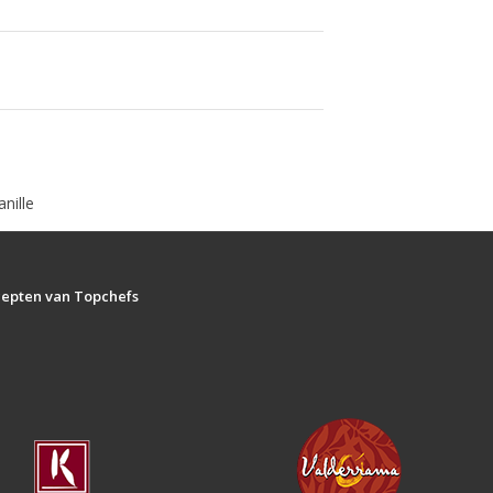
nille
ecepten van Topchefs