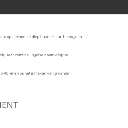
piment op een mooie diep bruine kleur, homogeen
l). Daar komt de Engelse naam Allspice
t ontbreken bij het inmaken van groenten,
MENT