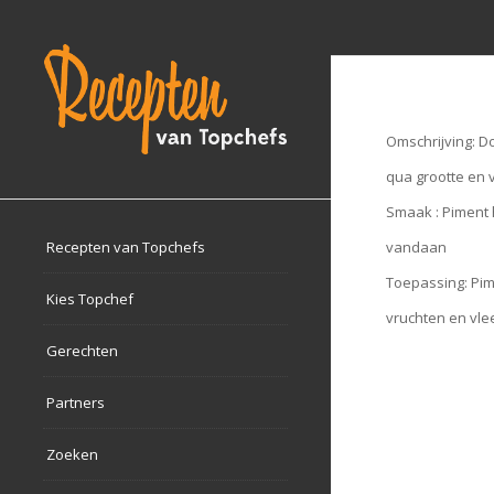
Omschrijving: D
qua grootte en 
Smaak : Piment 
Recepten van Topchefs
vandaan
Toepassing: Pim
Kies Topchef
vruchten en vle
Gerechten
Partners
Zoeken