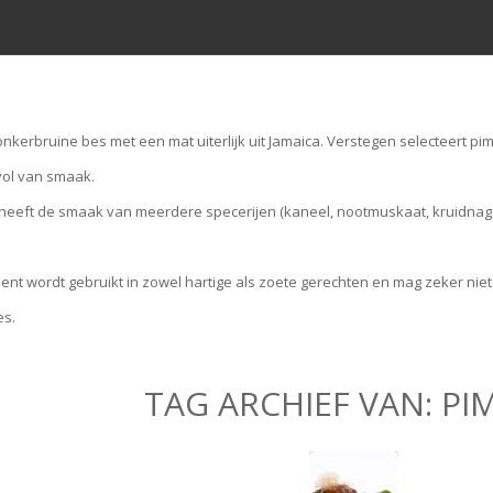
onkerbruine bes met een mat uiterlijk uit Jamaica. Verstegen selecteert 
vol van smaak.
heeft de smaak van meerdere specerijen (kaneel, nootmuskaat, kruidnage
ent wordt gebruikt in zowel hartige als zoete gerechten en mag zeker nie
es.
TAG ARCHIEF VAN:
PI