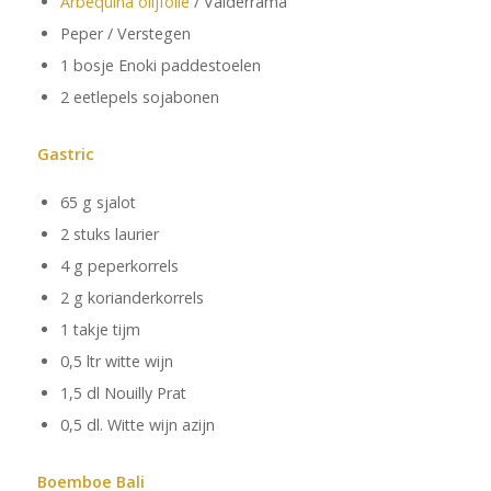
Arbequina olijfolie
/ Valderrama
Peper / Verstegen
1 bosje Enoki paddestoelen
2 eetlepels sojabonen
Gastric
65 g sjalot
2 stuks laurier
4 g peperkorrels
2 g korianderkorrels
1 takje tijm
0,5 ltr witte wijn
1,5 dl Nouilly Prat
0,5 dl. Witte wijn azijn
Boemboe Bali