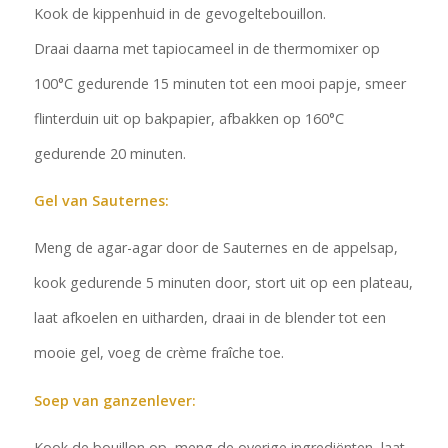
Kook de kippenhuid in de gevogeltebouillon.
Draai daarna met tapiocameel in de thermomixer op
100°C gedurende 15 minuten tot een mooi papje, smeer
flinterduin uit op bakpapier, afbakken op 160°C
gedurende 20 minuten.
Gel van Sauternes:
Meng de agar-agar door de Sauternes en de appelsap,
kook gedurende 5 minuten door, stort uit op een plateau,
laat afkoelen en uitharden, draai in de blender tot een
mooie gel, voeg de crème fraîche toe.
Soep van ganzenlever:
Kook de bouillon op, meng de overige ingrediënten, laat