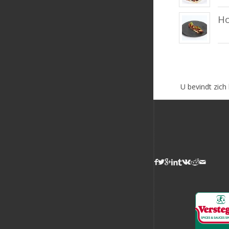
Ho
U bevindt zich 