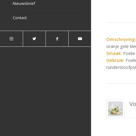
Nieuwsbrief
Contact
Omschrijving:
oranje gele kle
Smaak:
Foelie 
Gebruik:
Foeli
runderstoofpo
Vo