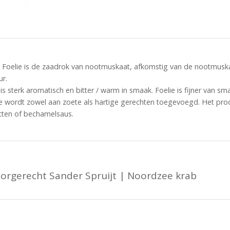
Foelie is de zaadrok van nootmuskaat, afkomstig van de nootmuska
ur.
is sterk aromatisch en bitter / warm in smaak. Foelie is fijner van 
e wordt zowel aan zoete als hartige gerechten toegevoegd. Het pro
tten of bechamelsaus.
orgerecht Sander Spruijt | Noordzee krab