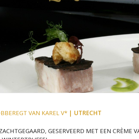
OBBEREGT VAN KAREL V*
| UTRECHT
 ZACHTGEGAARD, GESERVEERD MET EEN CRÈME V