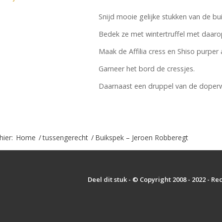
Snijd mooie gelijke stukken van de bui
Bedek ze met wintertruffel met daaro
Maak de Affilia cress en Shiso purper 
Garneer het bord de cressjes.
Daarnaast een druppel van de doper
hier:
Home
/
tussengerecht
/
Buikspek – Jeroen Robberegt
Deel dit stuk - © Copyright 2008 - 2022 - R