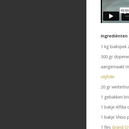
Ingrediënten
1 kg buikspek 
300 gr doperw
aangemaakt m
olijfolie
20 gr wintertru
1 gebakken br
1 bakje Affilia
1 bakje Shiso 
1 fles
Grand Cru