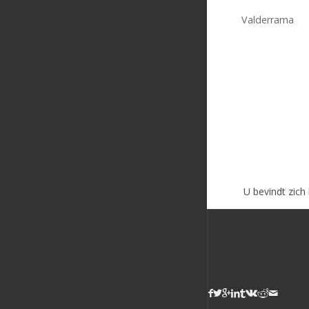
Valderrama
U bevindt zich 