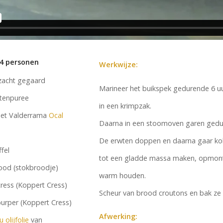
 4 personen
Werkwijze:
zacht gegaard
Marineer het buikspek gedurende 6 u
tenpuree
in een krimpzak.
et Valderrama
Ocal
Daarna in een stoomoven garen gedur
De erwten doppen en daarna gaar kok
ffel
tot een gladde massa maken, opmonte
ood (stokbroodje)
warm houden.
 cress (Koppert Cress)
Scheur van brood croutons en bak ze i
purper (Koppert Cress)
Afwerking:
 olijfolie
van