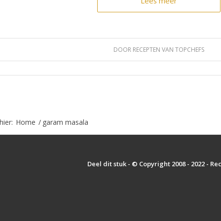
Lees meer
DOOR
RECEPTEN VAN TOPCHEFS
hier:
Home
/
garam masala
Deel dit stuk - © Copyright 2008 - 2022 - R