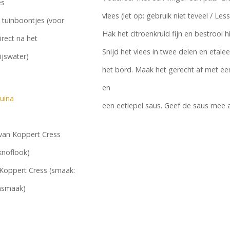
es
vlees (let op: gebruik niet teveel / Less
tuinboontjes (voor
Hak het citroenkruid fijn en bestrooi h
irect na het
Snijd het vlees in twee delen en etale
ijswater)
het bord. Maak het gerecht af met ee
en
uina
een eetlepel saus. Geef de saus mee a
van Koppert Cress
knoflook)
Koppert Cress (smaak:
ensmaak)