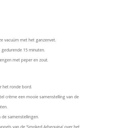
deze vacuüm met het ganzenvet.
 gedurende 15 minuten.
engen met peper en zout.
r het ronde bord.
tel crème een mooie samenstelling van de
ten.
n de samenstellingen.
uppels van de ‘Smoked Arbequina’ over het