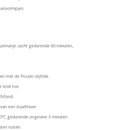
maïsvormpjes.
ozemarijn zacht gedurende 60 minuten,
n met de Picudo olijfolie.
 look toe.
fsfond.
van een staafmixer.
80°C gedurende ongeveer 5 minuten.
ten rusten.