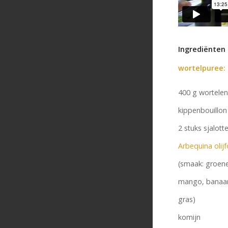
Ingrediënten
wortelpuree:
400 g wortelen
kippenbouillon
2 stuks sjalott
Arbequina olijf
(smaak: groene
mango, banaan
gras)
komijn