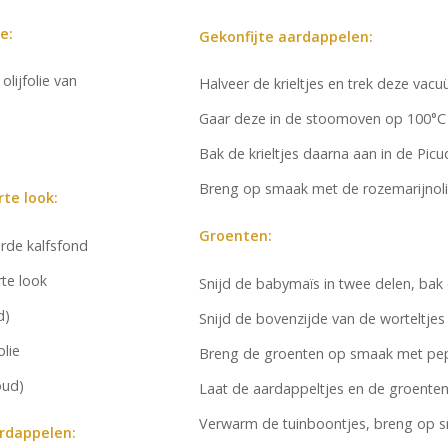
e:
Gekonfijte aardappelen:
 olijfolie van
Halveer de krieltjes en trek deze vac
Gaar deze in de stoomoven op 100°C
Bak de krieltjes daarna aan in de Picudo
Breng op smaak met de rozemarijnolie
te look:
Groenten:
erde kalfsfond
rte look
Snijd de babymaïs in twee delen, bak 
d)
Snijd de bovenzijde van de worteltjes a
olie
Breng de groenten op smaak met pep
oud)
Laat de aardappeltjes en de groenten
Verwarm de tuinboontjes, breng op s
ardappelen: