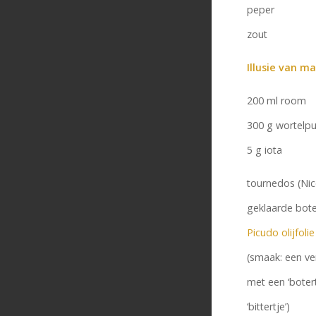
peper
zout
Illusie van ma
200 ml room
300 g wortelp
5 g iota
tournedos (Nic
geklaarde bote
Picudo olijfolie
(smaak: een ve
met een ‘botert
‘bittertje’)