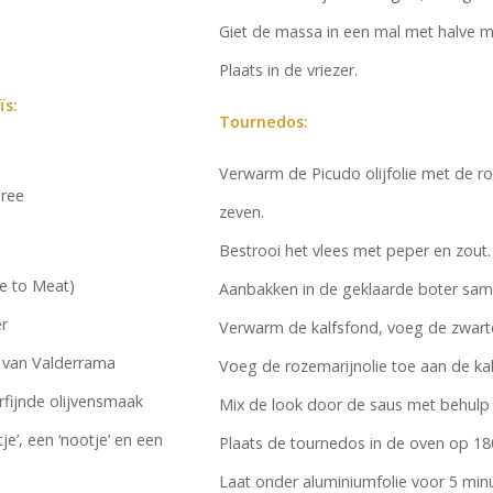
Giet de massa in een mal met halve 
Plaats in de vriezer.
ïs:
Tournedos:
Verwarm de Picudo olijfolie met de r
uree
zeven.
Bestrooi het vlees met peper en zout.
e to Meat)
Aanbakken in de geklaarde boter same
r
Verwarm de kalfsfond, voeg de zwarte
van Valderrama
Voeg de rozemarijnolie toe aan de kal
rfijnde olijvensmaak
Mix de look door de saus met behulp 
je’, een ‘nootje’ en een
Plaats de tournedos in de oven op 1
Laat onder aluminiumfolie voor 5 minu