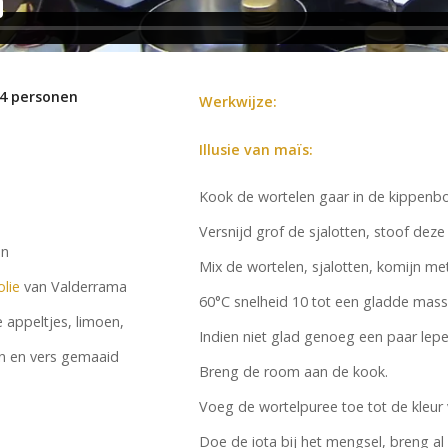
 4 personen
Werkwijze:
Illusie van maïs:
Kook de wortelen gaar in de kippenbou
Versnijd grof de sjalotten, stoof deze 
en
Mix de wortelen, sjalotten, komijn me
olie
van Valderrama
60°C snelheid 10 tot een gladde mass
 appeltjes, limoen,
Indien niet glad genoeg een paar lep
 en vers gemaaid
Breng de room aan de kook.
Voeg de wortelpuree toe tot de kleur v
Doe de iota bij het mengsel, breng a