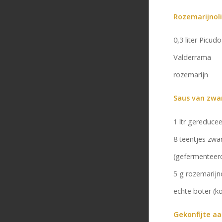
Rozemarijnoli
0,3 liter Picudo
Valderrama
rozemarijn
Saus van zwar
1 ltr gereduce
8 teentjes zwa
(gefermenteer
5 g rozemarijn
echte boter (k
Gekonfijte a