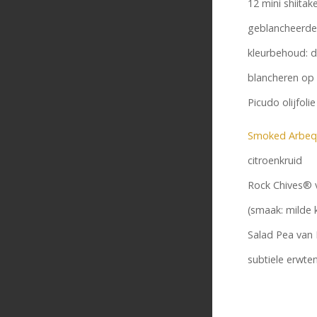
12 mini shiitak
geblancheerde 
kleurbehoud: d
blancheren op 
Picudo olijfolie
Smoked Arbeq
citroenkruid
Rock Chives® 
(smaak: milde 
Salad Pea van 
subtiele erwt