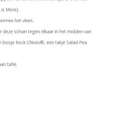
 is More).
iermee het vlees.
er deze schuin tegen elkaar in het midden van
n bosje Rock Chives®, een takje Salad Pea
an tafel.