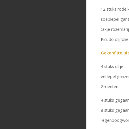
12 stuks rode k
soeplepel gan
takje rozemari
Picudo olijfolie
Gekonfijte uit
4 stuks uitje
eetlepel ganze
Groenten
4 stuks gegaa
8 stuks gegaar
regenboogwor