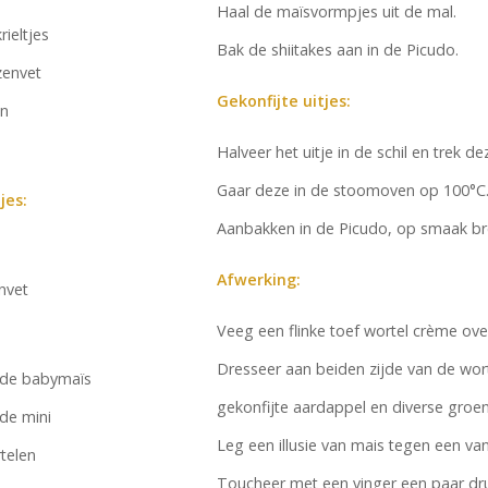
Haal de maïsvormpjes uit de mal.
rieltjes
Bak de shiitakes aan in de Picudo.
zenvet
Gekonfijte uitjes:
jn
Halveer het uitje in de schil en trek 
Gaar deze in de stoomoven op 100°C.
jes:
Aanbakken in de Picudo, op smaak br
Afwerking:
nvet
Veeg een flinke toef wortel crème ove
Dresseer aan beiden zijde van de wor
rde babymaïs
gekonfijte aardappel en diverse groen
de mini
Leg een illusie van mais tegen een va
telen
Toucheer met een vinger een paar dr