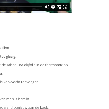
illon.
tot glazig.
t de Arbequina olijfolie in de thermomix op
a.
els kookvocht toevoegen.
an maïs is bereikt.
l roerend opnieuw aan de kook.