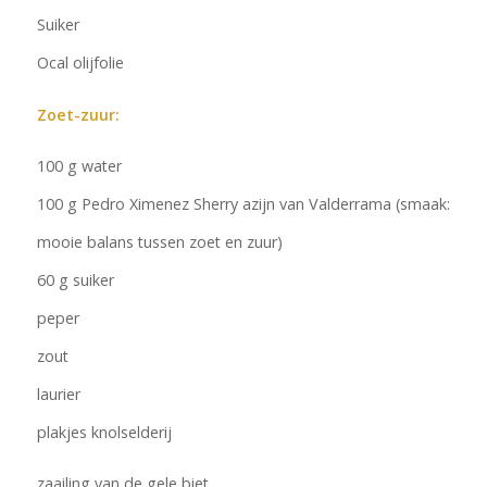
Suiker
Ocal olijfolie
Zoet-zuur:
100 g water
100 g Pedro Ximenez Sherry azijn van Valderrama (smaak:
mooie balans tussen zoet en zuur)
60 g suiker
peper
zout
laurier
plakjes knolselderij
zaailing van de gele biet