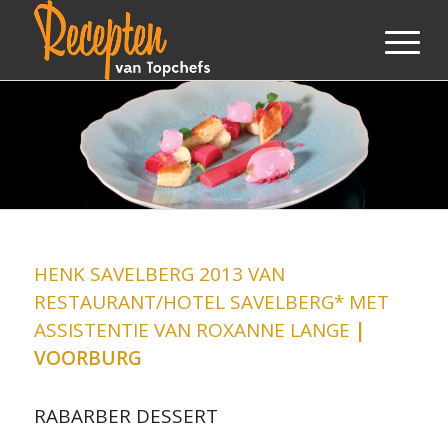
HENK SAVELBERG 2013 VAN
RESTAURANT/HOTEL SAVELBERG* MET
ASSISTENTIE VAN ROXANNE LANGE
|
VOORBURG
RABARBER DESSERT