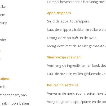
Herhaal bovenstaande bereiding met ca
uiker
Appelsnippers
oem
Snijd de appel tot snippers.
stokje
Laat de snippers trekken in suikerwate
Droog deze op 80°C in de oven.
eder
Meng deze met de zojuist gemaakte 
s
Sherryazijn rozijnen
l
Vermeng de ingrediënten en kook dez
Laat de rozijnen wellen gedurende 24 
ozijnen
Beurre noisette ijs
Jumbo
Verwarm de melk, room, suiker, inverts
imenez sherry van
Voeg de groene appelpuree en de bot
maak: mooie balans