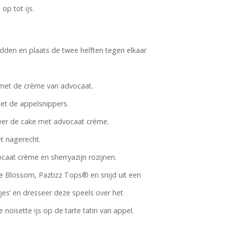
op tot ijs.
idden en plaats de twee helften tegen elkaar
 met de crème van advocaat.
et de appelsnippers.
ver de cake met advocaat crème.
et nagerecht.
caat crème en sherryazijn rozijnen.
Blossom, Paztizz Tops® en snijd uit een
jes’ en dresseer deze speels over het
 noisette ijs op de tarte tatin van appel.