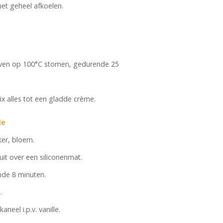
het geheel afkoelen.
oven op 100°C stomen, gedurende 25
x alles tot een gladde crème.
le
er, bloem.
uit over een siliconenmat.
nde 8 minuten.
.
eel i.p.v. vanille.