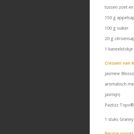
tussen zoet en
150 g appelsa
100 g suiker
20 g citroensa
1 kaneelstokje
Cressen van 
Jasmine Bloss
aromatisch me
jasmijn)
Paztizz Tops® 
1 stuks Granny
Beurre noisett