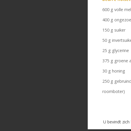
600 g volle me
400 g ongezoe
150 g suiker
50 g invertsuik
25 g glycerine
375 g groene a
30 g honing
250 g gebruind
roomboter)
U bevindt zich 