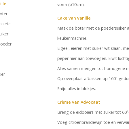
lle
vorm (ø10cm).
oter
Cake van vanille
issete
Maak de boter met de poedersuiker am
uiker
keukenmachine.
poeder
Eigeel, eieren met suiker wit slaan, m
peper hier aan toevoegen. Eiwit lucht
Alles samen mengen tot homogene m
ker
Op ovenplaat afbakken op 160° gedu
Snijd alles in blokjes.
Crème van Advocaat
Breng de eidooiers met suiker tot 60°
Voeg citroenbrandewijn toe en verwar