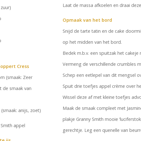
Laat de massa afkoelen en draai deze 
 zuur)
p
Opmaak van het bord
Snijd de tarte tatin en de cake doorm
p
op het midden van het bord.
Bedek m.b.v. een spuitzak het cakeje
Vermeng de verschillende crumbles m
Koppert Cress
Schep een eetlepel van dit mengsel o
om (smaak: Zeer
Spuit drie toefjes appel crème over h
t de smaak van
Wissel deze af met kleine toefjes advo
Maak de smaak compleet met Jasmine 
(smaak: anijs, zoet)
plakje Granny Smith mooie ‘luciferstok
 Smith appel
gerechtje. Leg een quenelle van beurre
e ijs