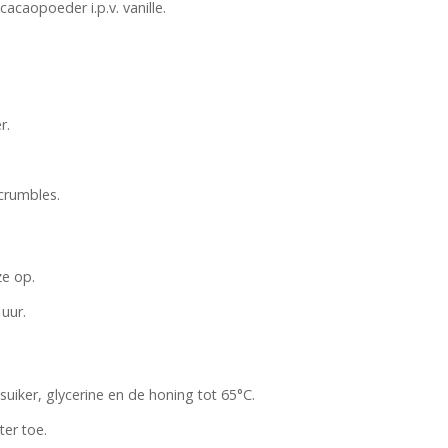
caopoeder i.p.v. vanille.
r.
crumbles.
e op.
uur.
uiker, glycerine en de honing tot 65°C.
er toe.