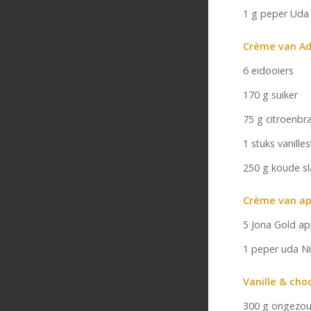
1 g peper Uda 
Crème van A
6 eidooiers
170 g suiker
75 g citroenbr
1 stuks vanille
250 g koude s
Crème van ap
5 Jona Gold ap
1 peper uda Ni
Vanille & ch
300 g ongezou