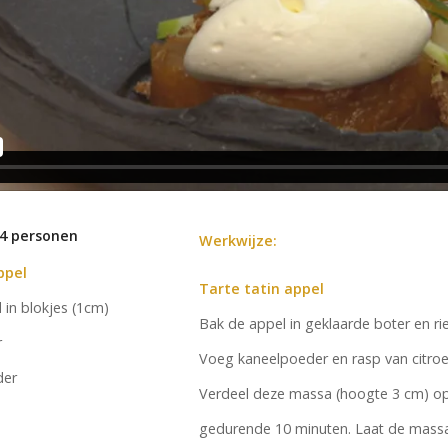
 4 personen
Werkwijze:
ppel
Tarte tatin appel
 in blokjes (1cm)
Bak de appel in geklaarde boter en riet
r
Voeg kaneelpoeder en rasp van citroen
der
Verdeel deze massa (hoogte 3 cm) op
gedurende 10 minuten. Laat de massa