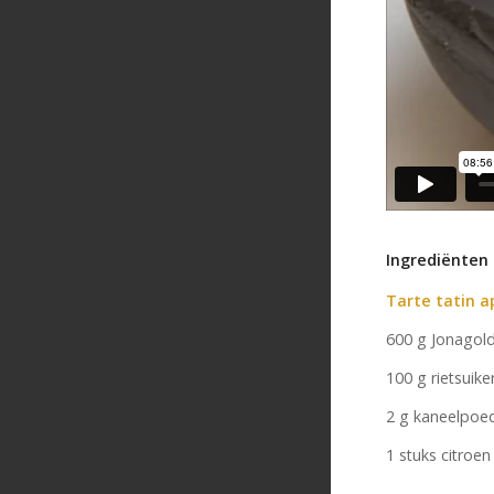
Ingrediënten
Tarte tatin a
600 g Jonagold
100 g rietsuike
2 g kaneelpoe
1 stuks citroen