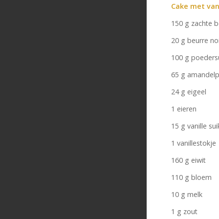
Cake met vani
150 g zachte b
20 g beurre no
100 g poeders
65 g amandel
24 g eigeel
1 eieren
15 g vanille sui
1 vanillestokje
160 g eiwit
110 g bloem
10 g melk
1 g zout