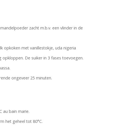
andelpoeder zacht m.b.v. een vlinder in de
elk opkoken met vanillestokje, uda nigeria
ig opkloppen. De suiker in 3 fases toevoegen.
assa.
rende ongeveer 25 minuten.
C au bain marie.
m het geheel tot 80°C.