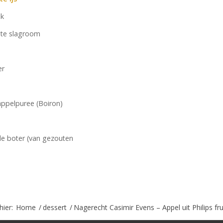
lk
te slagroom
er
ppelpuree (Boiron)
e boter (van gezouten
hier:
Home
/
dessert
/
Nagerecht Casimir Evens – Appel uit Philips fru