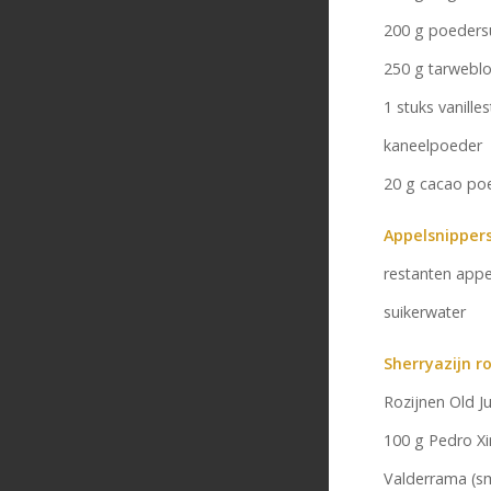
200 g poeders
250 g tarwebl
1 stuks vanille
kaneelpoeder
20 g cacao po
Appelsnipper
restanten appe
suikerwater
Sherryazijn r
Rozijnen Old 
100 g Pedro X
Valderrama (s